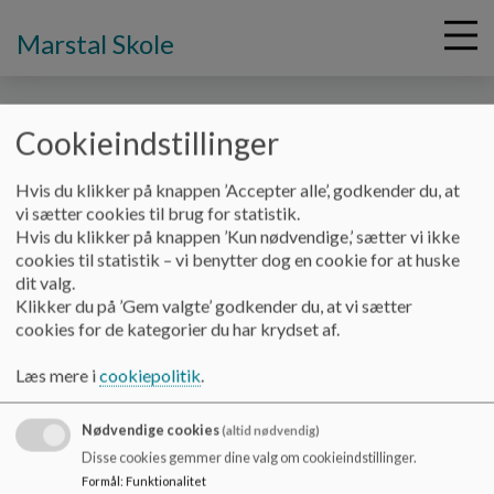
Marstal Skole
Cookieindstillinger
G
Hvis du klikker på knappen ’Accepter alle’, godkender du, at
å
Vores skole
Sådan klarer vi os
vi sætter cookies til brug for statistik.
t
Hvis du klikker på knappen ’Kun nødvendige,’ sætter vi ikke
i
cookies til statistik – vi benytter dog en cookie for at huske
Sådan klarer vi os
l
dit valg.
h
Klikker du på ’Gem valgte’ godkender du, at vi sætter
o
cookies for de kategorier du har krydset af.
v
karakterer
e
Læs mere i
cookiepolitik
.
d
i
Nødvendige cookies
n
(altid nødvendig)
d
Marstal Skole
Disse cookies gemmer dine valg om cookieindstillinger.
h
Formål
:
Funktionalitet
Halvejen 24, 5960 Marstal