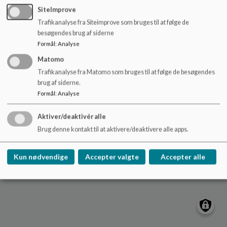
o
marstalskole@aeroekommune.dk
SiteImprove
l
Trafikanalyse fra Siteimprove som bruges til at følge de
+45 63526400
d
besøgendes brug af siderne
e
EAN NR.
5798007048075
Formål
:
Analyse
t
Tilgængelighedserklæring
Matomo
Sitemap
Trafikanalyse fra Matomo som bruges til at følge de besøgendes
brug af siderne.
Cookie politik
Formål
:
Analyse
Aktiver/deaktivér alle
Brug denne kontakt til at aktivere/deaktivere alle apps.
Kun nødvendige
Accepter valgte
Accepter alle