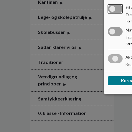
Kantinen
Sit
Traf
Lege- og skolepatrulje
For
Ma
Skolebusser
Tra
For
Sådan klarer vi os
Akt
Traditioner
Brug
Værdigrundlag og
Kun 
principper
Samtykkeerklæring
0. klasse - Information