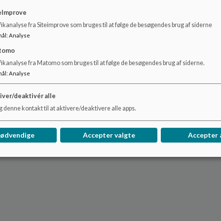
eImprove
ikanalyse fra Siteimprove som bruges til at følge de besøgendes brug af siderne
mål
:
Analyse
tomo
fikanalyse fra Matomo som bruges til at følge de besøgendes brug af siderne.
mål
:
Analyse
iver/deaktivér alle
 denne kontakt til at aktivere/deaktivere alle apps.
nødvendige
Accepter valgte
Accepter 