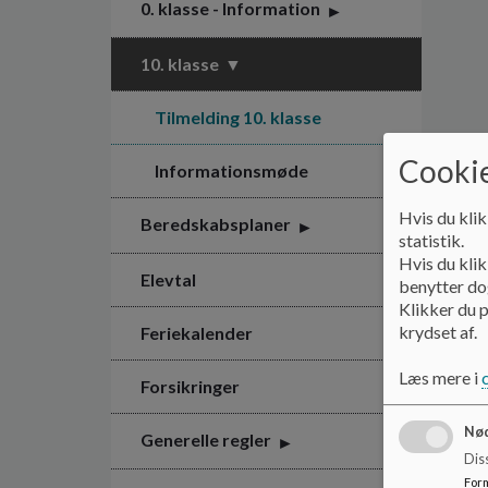
0. klasse - Information
10. klasse
Tilmelding 10. klasse
Cookie
Informationsmøde
Hvis du klik
Beredskabsplaner
statistik.
Hvis du klik
Elevtal
benytter dog
Klikker du p
krydset af.
Feriekalender
Læs mere i
Forsikringer
Nød
Generelle regler
Dis
For