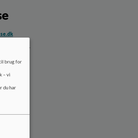
se
se.dk
m vores tilbud.
il brug for
k – vi
r du har