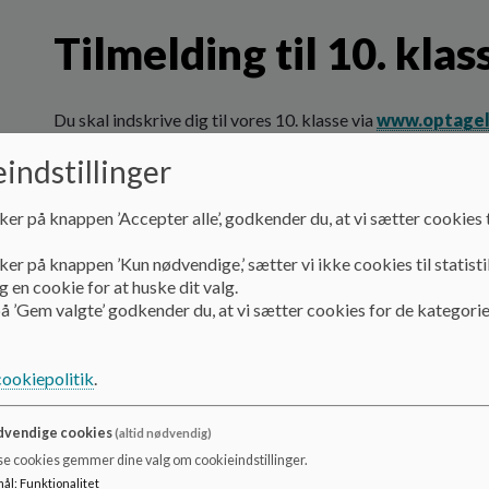
Tilmelding til 10. klas
Du skal indskrive dig til vores 10. klasse via
www.optagel
indstillinger
Du er også velkommen til at ringe til os og høre nærmere o
ker på knappen ’Accepter alle’, godkender du, at vi sætter cookies t
ker på knappen ’Kun nødvendige,’ sætter vi ikke cookies til statisti
 en cookie for at huske dit valg.
å ’Gem valgte’ godkender du, at vi sætter cookies for de kategorie
cookiepolitik
.
vendige cookies
(altid nødvendig)
se cookies gemmer dine valg om cookieindstillinger.
mål
:
Funktionalitet