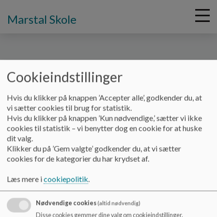
Marstal Skole
Cookieindstillinger
G
å
Vores skole
Kantinen
Prisliste kantinen
Hvis du klikker på knappen ’Accepter alle’, godkender du, at
t
vi sætter cookies til brug for statistik.
i
Hvis du klikker på knappen ’Kun nødvendige,’ sætter vi ikke
Prisliste kantinen
l
cookies til statistik – vi benytter dog en cookie for at huske
h
dit valg.
o
Klikker du på ’Gem valgte’ godkender du, at vi sætter
v
cookies for de kategorier du har krydset af.
e
d
Læs mere i
cookiepolitik
.
i
n
d
Nødvendige cookies
(altid nødvendig)
h
Disse cookies gemmer dine valg om cookieindstillinger.