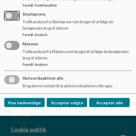
o
Formål
:
Funktionalitet
l
d
SiteImprove
Dokumenter
e
Trafikanalyse fra Siteimprove som bruges til at følge de
Prisliste sep 2025_0.pdf
t
besøgendes brug af siderne
Formål
:
Analyse
Matomo
Trafikanalyse fra Matomo som bruges til at følge de besøgendes
brug af siderne.
Marstal Skole
Formål
:
Analyse
Halvejen 24, 5960 Marstal
Aktiver/deaktivér alle
marstalskole@aeroekommune.dk
Brug denne kontakt til at aktivere/deaktivere alle apps.
+45 63526400
EAN NR.
5798007048075
Kun nødvendige
Accepter valgte
Accepter alle
Tilgængelighedserklæring
Sitemap
Cookie politik