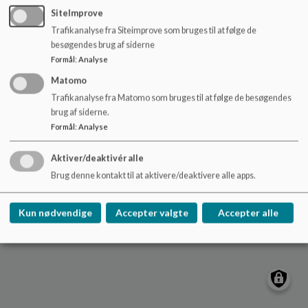
o
SiteImprove
l
Trafikanalyse fra Siteimprove som bruges til at følge de
d
Marstal Skole
besøgendes brug af siderne
e
Halvejen 24, 5960 Marstal
Formål
:
Analyse
t
marstalskole@aeroekommune.dk
Matomo
+45 63526400
Trafikanalyse fra Matomo som bruges til at følge de besøgendes
brug af siderne.
EAN NR.
5798007048075
Formål
:
Analyse
Tilgængelighedserklæring
Sitemap
Aktiver/deaktivér alle
Brug denne kontakt til at aktivere/deaktivere alle apps.
Cookie politik
Kun nødvendige
Accepter valgte
Accepter alle