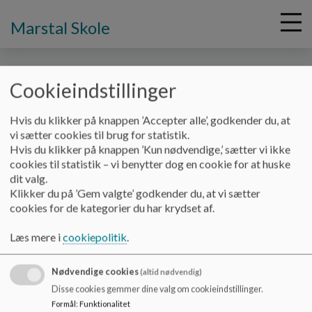
Marstal Skole
Cookieindstillinger
G
Hvis du klikker på knappen ’Accepter alle’, godkender du, at
å
Vores skole
Generelle regler
vi sætter cookies til brug for statistik.
t
Hvis du klikker på knappen ’Kun nødvendige,’ sætter vi ikke
i
cookies til statistik – vi benytter dog en cookie for at huske
Generelle regler
l
dit valg.
h
Klikker du på ’Gem valgte’ godkender du, at vi sætter
o
cookies for de kategorier du har krydset af.
v
Reglerne på Marstal Skole er baseret på to
e
grundlæggende principper:
Læs mere i
cookiepolitik
.
d
i
Gensidig respekt og hensyntagen - Pas på hinanden!
Nødvendige cookies
n
(altid nødvendig)
Respekt for bygninger og inventar - Pas på tingene!
d
Disse cookies gemmer dine valg om cookieindstillinger.
h
Formål
:
Funktionalitet