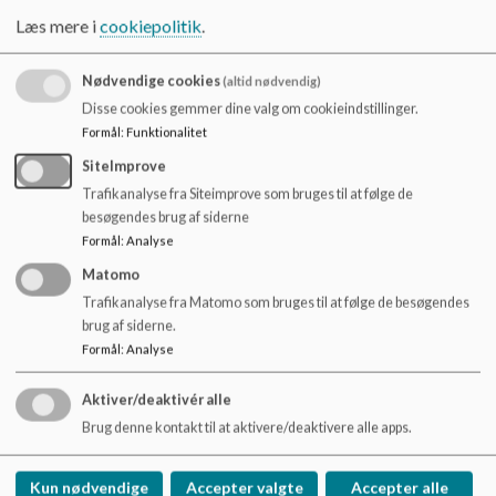
o
Læs mere i
cookiepolitik
.
D. 25.09.25
l
d
D. 21.10.25
e
Nødvendige cookies
(altid nødvendig)
D. 19.11.25
t
Disse cookies gemmer dine valg om cookieindstillinger.
D. 18.12.25
Formål
:
Funktionalitet
D. 19.01.26
SiteImprove
D. 24.02.26
Trafikanalyse fra Siteimprove som bruges til at følge de
D. 25.03.26
besøgendes brug af siderne
Formål
:
Analyse
D. 22.04.26
Matomo
D. 18.05.26
Trafikanalyse fra Matomo som bruges til at følge de besøgendes
D. 16.06.26
brug af siderne.
Formål
:
Analyse
Aktiver/deaktivér alle
Brug denne kontakt til at aktivere/deaktivere alle apps.
Marstal Skole
Kun nødvendige
Accepter valgte
Accepter alle
Halvejen 24, 5960 Marstal