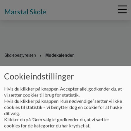
Marstal Skole
G
å
Skolebestyrelsen
Mødekalender
t
i
Mødekalender for Skolebestyrelsen
l
Cookieindstillinger
h
o
Hvis du klikker på knappen ’Accepter alle’, godkender du, at
v
Her er Skolebestyrelsens mødekalender for skoleåret
vi sætter cookies til brug for statistik.
e
2025/2026. Mødetid: kl. 17-19.
Hvis du klikker på knappen ’Kun nødvendige,’ sætter vi ikke
d
cookies til statistik – vi benytter dog en cookie for at huske
Som udgangspunkt er der formøde for de forældrevalgte
i
dit valg.
medlemmer fra kl. 16-17 forud for hvert møde.
n
Klikker du på ’Gem valgte’ godkender du, at vi sætter
d
cookies for de kategorier du har krydset af.
h
D. 25.08.25