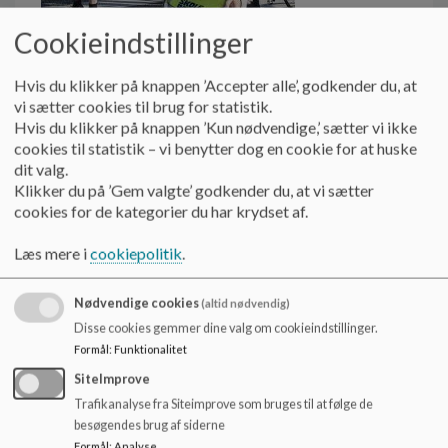
o
l
Cookieindstillinger
d
e
Hvis du klikker på knappen ’Accepter alle’, godkender du, at
t
vi sætter cookies til brug for statistik.
Hvis du klikker på knappen ’Kun nødvendige,’ sætter vi ikke
cookies til statistik – vi benytter dog en cookie for at huske
dit valg.
Klikker du på ’Gem valgte’ godkender du, at vi sætter
Skolepatruljen
cookies for de kategorier du har krydset af.
Læs mere i
cookiepolitik
.
Nødvendige cookies
(altid nødvendig)
Hvornår:
Disse cookies gemmer dine valg om cookieindstillinger.
Skolepatruljen er placeret på sin post:
Formål
:
Funktionalitet
Kl. 07.40 - 07.55 og
Kl. 13.45 - 13.55
SiteImprove
Trafikanalyse fra Siteimprove som bruges til at følge de
Hvorfor:
besøgendes brug af siderne
Forældrene har ansvaret for deres børns færden til og fra
Formål
:
Analyse