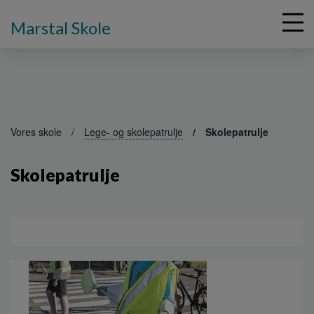
Marstal Skole
G
å
Vores skole
Lege- og skolepatrulje
Skolepatrulje
t
i
Skolepatrulje
l
h
o
v
e
d
i
n
d
h