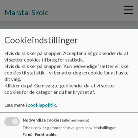
Marstal Skole
Cookieindstillinger
G
Hvis du klikker på knappen ’Accepter alle’, godkender du, at
å
Vores skole
0. klasse - Information
vi sætter cookies til brug for statistik.
t
Hvis du klikker på knappen ’Kun nødvendige,’ sætter vi ikke
i
cookies til statistik – vi benytter dog en cookie for at huske
0. klasse - Information
l
dit valg.
h
Klikker du på ’Gem valgte’ godkender du, at vi sætter
o
cookies for de kategorier du har krydset af.
v
.
e
Læs mere i
cookiepolitik
.
d
i
Nødvendige cookies
n
(altid nødvendig)
d
Marstal Skole
Disse cookies gemmer dine valg om cookieindstillinger.
h
Formål
:
Funktionalitet
Halvejen 24, 5960 Marstal