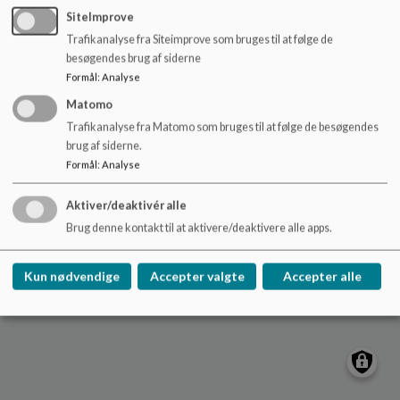
o
marstalskole@aeroekommune.dk
SiteImprove
l
Trafikanalyse fra Siteimprove som bruges til at følge de
+45 63526400
d
besøgendes brug af siderne
e
EAN NR.
5798007048075
Formål
:
Analyse
t
Tilgængelighedserklæring
Matomo
Sitemap
Trafikanalyse fra Matomo som bruges til at følge de besøgendes
brug af siderne.
Cookie politik
Formål
:
Analyse
Aktiver/deaktivér alle
Brug denne kontakt til at aktivere/deaktivere alle apps.
Kun nødvendige
Accepter valgte
Accepter alle