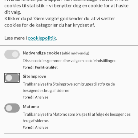
o
9.45 sammen med deres forældre.
cookies til statistik – vi benytter dog en cookie for at huske
l
dit valg.
d
Klikker du på ’Gem valgte’ godkender du, at vi sætter
e
cookies for de kategorier du har krydset af.
BH-Klassen får fri kl. 11.15
t
Læs mere i
cookiepolitik
.
1. - 10. klasse får fri kl. 12.50
Nødvendige cookies
(altid nødvendig)
Disse cookies gemmer dine valg om cookieindstillinger.
Busserne passer både til og fra skole. Forældre til elever i
BH-Klassen opfordres til selv, at befordre deres børn.
Formål
:
Funktionalitet
SiteImprove
Trafikanalyse fra Siteimprove som bruges til at følge de
Hilsen Skoleledelsen
besøgendes brug af siderne
Formål
:
Analyse
Matomo
Trafikanalyse fra Matomo som bruges til at følge de besøgendes
brug af siderne.
Formål
:
Analyse