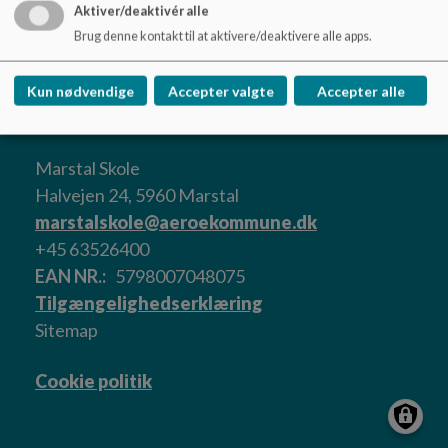
Aktiver/deaktivér alle
Brug denne kontakt til at aktivere/deaktivere alle apps.
Kun nødvendige
Accepter valgte
Accepter alle
Marstal Skole
Halvejen 24, 5960 Marstal
marstalskole@aeroekommune.dk
+45 63526400
EAN NR.
5798007048075
Tilgængelighedserklæring
Sitemap
Cookie politik